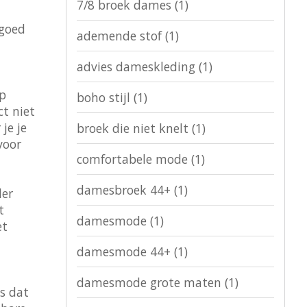
7/8 broek dames
(1)
 goed
ademende stof
(1)
advies dameskleding
(1)
op
boho stijl
(1)
t niet
je je
broek die niet knelt
(1)
voor
comfortabele mode
(1)
damesbroek 44+
(1)
der
t
damesmode
(1)
et
damesmode 44+
(1)
damesmode grote maten
(1)
s dat