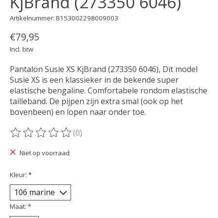
KjBrand (273350 6046)
Artikelnummer: B153002298009003
€79,95
Incl. btw
Pantalon Susie XS KjBrand (273350 6046), Dit model
Susie XS is een klassieker in de bekende super
elastische bengaline. Comfortabele rondom elastische
tailleband. De pijpen zijn extra smal (ook op het
bovenbeen) en lopen naar onder toe.
(0)
De beoordeling van dit product is
0
van de 5
Niet op voorraad
Kleur:
*
Maat:
*