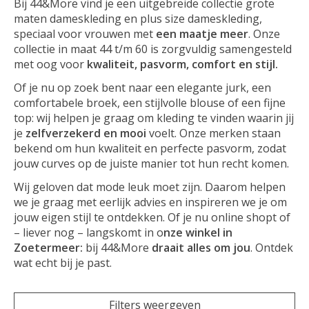
Bij 44&More vind je een uitgebreide collectie grote
maten dameskleding en plus size dameskleding,
speciaal voor vrouwen met
een maatje meer
. Onze
collectie in maat 44 t/m 60 is zorgvuldig samengesteld
met oog voor
kwaliteit, pasvorm, comfort en stijl.
Of je nu op zoek bent naar een elegante jurk, een
comfortabele broek, een stijlvolle blouse of een fijne
top: wij helpen je graag om kleding te vinden waarin jij
je
zelfverzekerd en mooi
voelt. Onze merken staan
bekend om hun kwaliteit en perfecte pasvorm, zodat
jouw curves op de juiste manier tot hun recht komen.
Wij geloven dat mode leuk moet zijn. Daarom helpen
we je graag met eerlijk advies en inspireren we je om
jouw eigen stijl te ontdekken. Of je nu online shopt of
– liever nog – langskomt in o
nze winkel in
Zoetermeer:
bij 44&More
draait alles om jou
. Ontdek
wat echt bij je past.
Filters weergeven