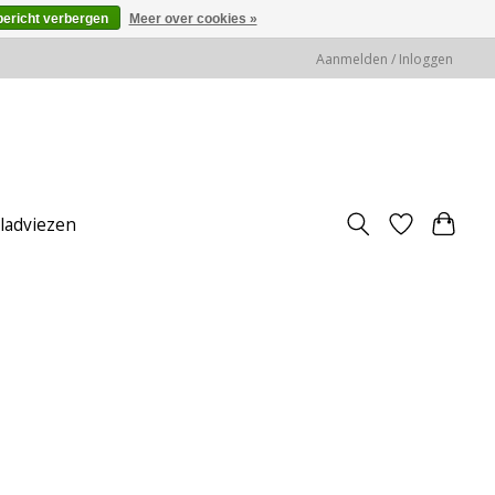
bericht verbergen
Meer over cookies »
Aanmelden / Inloggen
jladviezen