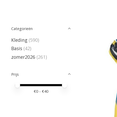
Categorieën
Kleding
(590)
Basis
(42)
zomer2026
(261)
Prijs
Minimale prijswaarde
Price maximum value
€
0
- €
40