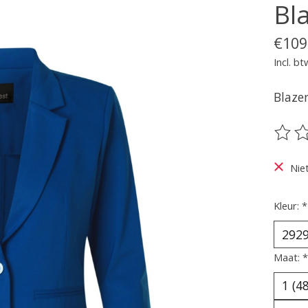
Bl
€109
Incl. bt
Blazer
De be
Nie
Kleur:
*
Maat:
*