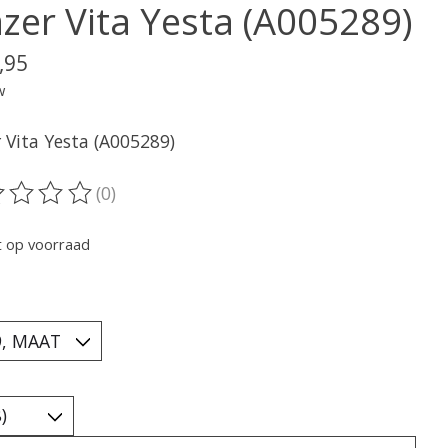
azer Vita Yesta (A005289)
,95
w
 Vita Yesta (A005289)
(0)
oordeling van dit product is
0
van de 5
t op voorraad