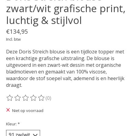
zwart/wit grafische print,
luchtig & stijlvol
€134,95
Incl. btw
Deze Doris Streich blouse is een tijdloze topper met
een krachtige grafische uitstraling. De blouse is
uitgevoerd in een zwart-wit dessin met organische
bladmotieven en gemaakt van 100% viscose,
waardoor de stof soepel valt, ademend is en heerlijk
draagt.
(0)
De beoordeling van dit product is
0
van de 5
Niet op voorraad
Kleur:
*