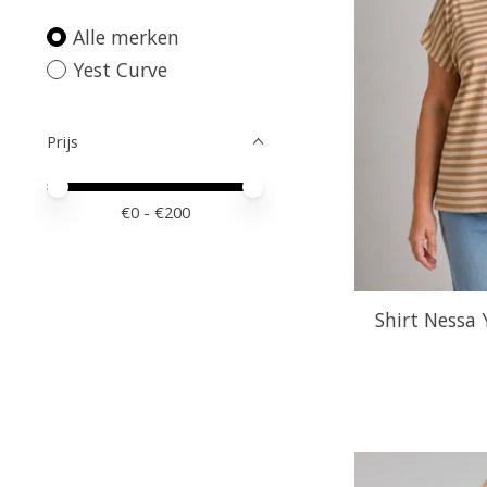
Alle merken
Yest Curve
Prijs
Minimale prijswaarde
Price maximum value
€
0
- €
200
Shirt Nessa 