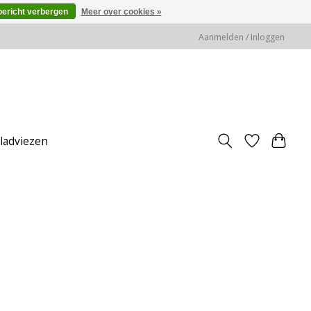
bericht verbergen
Meer over cookies »
Aanmelden / Inloggen
jladviezen