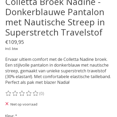
Colletta Broek Nadine -
Donkerblauwe Pantalon
met Nautische Streep in
Superstretch Travelstof
€109,95
Incl. btw
Ervaar ultiem comfort met de Colletta Nadine broek.
Een stijlvolle pantalon in donkerblauw met nautische
streep, gemaakt van unieke superstretch travelstof
(30% elastan!). Met comfortabele elastische tailleband.
Perfect als pak met blazer Nadia!
(0)
De beoordeling van dit product is
0
van de 5
Niet op voorraad
Kleur:
*