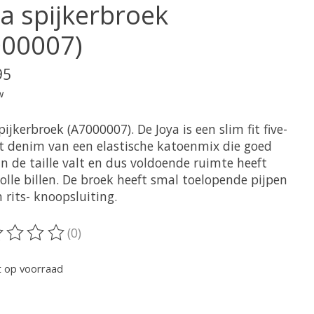
ya spijkerbroek
000007)
95
w
pijkerbroek (A7000007). De Joya is een slim fit five-
t denim van een elastische katoenmix die goed
n de taille valt en dus voldoende ruimte heeft
olle billen. De broek heeft smal toelopende pijpen
 rits- knoopsluiting.
(0)
oordeling van dit product is
0
van de 5
t op voorraad