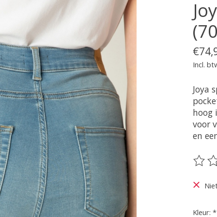
Jo
(7
€74,
Incl. bt
Joya s
pocke
hoog i
voor v
en een
De be
Nie
Kleur:
*