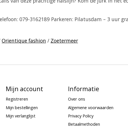
ils van deze prachtige halslijn? Kom de jurk in het ec
efoon: 079-3162189 Parkeren: Pilatusdam – 3 uur grat
/
Orientique fashion
/
Zoetermeer
Mijn account
Informatie
Registreren
Over ons
Mijn bestellingen
Algemene voorwaarden
Mijn verlanglijst
Privacy Policy
Betaalmethoden