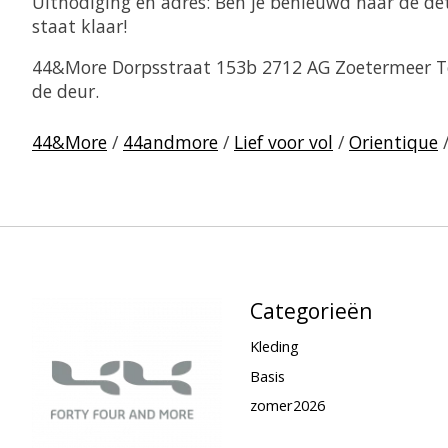
Uitnodiging en adres:
Ben je benieuwd naar de deta
staat klaar!
44&More
Dorpsstraat 153b 2712 AG Zoetermeer Tel
de deur.
44&More
/
44andmore
/
Lief voor vol
/
Orientique
Categorieën
Kleding
Basis
zomer2026