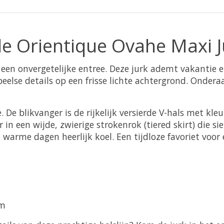
de Orientique Ovahe Maxi J
en onvergetelijke entree. Deze jurk ademt vakantie en 
lse details op een frisse lichte achtergrond. Ondera
. De blikvanger is de
rijkelijk versierde V-hals
met kleur
in een wijde, zwierige strokenrok (tiered skirt) die si
op warme dagen heerlijk koel. Een tijdloze favoriet voo
om