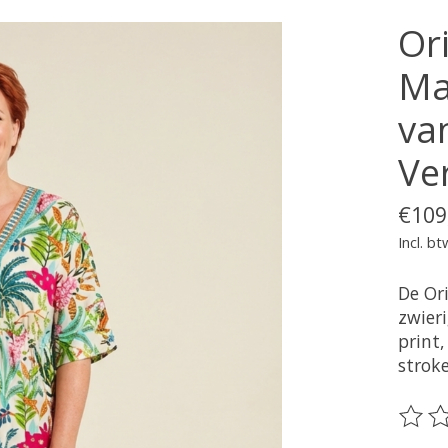
Or
Ma
va
Ve
€109
Incl. bt
De Or
zwier
print
stroke
De be