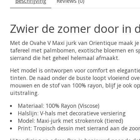
Beschrijving
Reviews (0)
Zwier de zomer door in 
Met de
Ovahe V Maxi jurk
van Orientique maak je e
tafereel met palmbomen, exotische bloemen en spee
sierrand die het geheel helemaal afmaakt.
Het model is ontworpen voor comfort en elegantie
tinten. De naad onder de buste loopt vloeiend over 
mouwen en de stof van
100% rayon
, blijf je ook 
uitstraling.
Materiaal:
100% Rayon (Viscose)
Halslijn:
V-hals met decoratieve versiering
Model:
Maxi-jurk met strokenrok (tiered)
Print:
Tropisch dessin met sierrand aan de zo