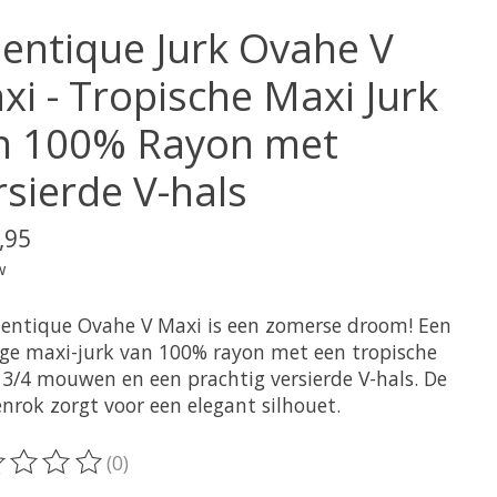
ientique Jurk Ovahe V
xi - Tropische Maxi Jurk
n 100% Rayon met
rsierde V-hals
,95
w
ientique Ovahe V Maxi is een zomerse droom! Een
ige maxi-jurk van 100% rayon met een tropische
, 3/4 mouwen en een prachtig versierde V-hals. De
nrok zorgt voor een elegant silhouet.
(0)
oordeling van dit product is
0
van de 5