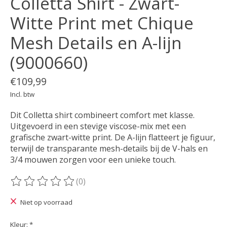
Colletta Shirt - Zwart-
Witte Print met Chique
Mesh Details en A-lijn
(9000660)
€109,99
Incl. btw
Dit Colletta shirt combineert comfort met klasse.
Uitgevoerd in een stevige viscose-mix met een
grafische zwart-witte print. De A-lijn flatteert je figuur,
terwijl de transparante mesh-details bij de V-hals en
3/4 mouwen zorgen voor een unieke touch.
(0)
De beoordeling van dit product is
0
van de 5
Niet op voorraad
Kleur:
*