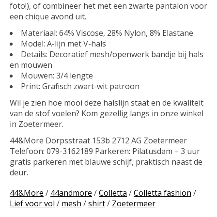
foto!), of combineer het met een zwarte pantalon voor
een chique avond uit.
Materiaal:
64% Viscose, 28% Nylon, 8% Elastane
Model:
A-lijn met V-hals
Details:
Decoratief mesh/openwerk bandje bij hals
en mouwen
Mouwen:
3/4 lengte
Print:
Grafisch zwart-wit patroon
Wil je zien hoe mooi deze halslijn staat en de kwaliteit
van de stof voelen? Kom gezellig langs in onze winkel
in Zoetermeer.
44&More
Dorpsstraat 153b 2712 AG Zoetermeer
Telefoon: 079-3162189 Parkeren: Pilatusdam – 3 uur
gratis parkeren met blauwe schijf, praktisch naast de
deur.
44&More
/
44andmore
/
Colletta
/
Colletta fashion
/
Lief voor vol
/
mesh
/
shirt
/
Zoetermeer