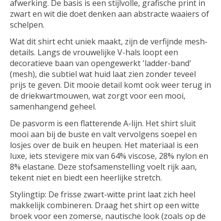
afwerking. De basis is een stijlvolle, grafische print in
zwart en wit die doet denken aan abstracte waaiers of
schelpen.
Wat dit shirt echt uniek maakt, zijn de
verfijnde mesh-
details
. Langs de vrouwelijke V-hals loopt een
decoratieve baan van opengewerkt 'ladder-band'
(mesh), die subtiel wat huid laat zien zonder teveel
prijs te geven. Dit mooie detail komt ook weer terug in
de
driekwartmouwen
, wat zorgt voor een mooi,
samenhangend geheel.
De pasvorm is een
flatterende A-lijn
. Het shirt sluit
mooi aan bij de buste en valt vervolgens soepel en
losjes over de buik en heupen. Het materiaal is een
luxe, iets stevigere mix van
64% viscose, 28% nylon en
8% elastane
. Deze stofsamenstelling voelt rijk aan,
tekent niet en biedt een heerlijke stretch.
Stylingtip:
De frisse zwart-witte print laat zich heel
makkelijk combineren. Draag het shirt op een witte
broek voor een zomerse, nautische look (zoals op de