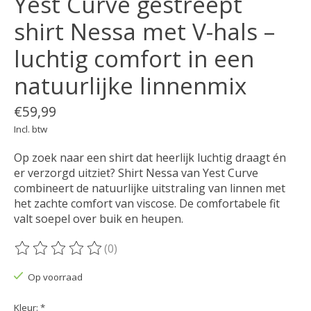
Yest Curve gestreept
shirt Nessa met V-hals –
luchtig comfort in een
natuurlijke linnenmix
€59,99
Incl. btw
Op zoek naar een shirt dat heerlijk luchtig draagt én
er verzorgd uitziet? Shirt Nessa van Yest Curve
combineert de natuurlijke uitstraling van linnen met
het zachte comfort van viscose. De comfortabele fit
valt soepel over buik en heupen.
(0)
De beoordeling van dit product is
0
van de 5
Op voorraad
Kleur:
*