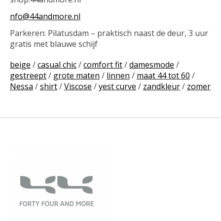
nfo@44andmore.nl
Parkeren: Pilatusdam – praktisch naast de deur, 3 uur
gratis met blauwe schijf
beige
/
casual chic
/
comfort fit
/
damesmode
/
gestreept
/
grote maten
/
linnen
/
maat 44 tot 60
/
Nessa
/
shirt
/
Viscose
/
yest curve
/
zandkleur
/
zomer