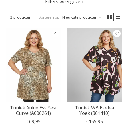
Filters weergeven
2 producten
Sorteren op
Nieuwste producten
Tuniek Ankie Ess Yest
Tuniek WB Elodea
Curve (A006261)
Yoek (361410)
€69,95
€159,95