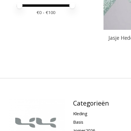
Minimale prijswaarde
Price maximum value
€
0
- €
100
Jasje Hed
Categorieën
Kleding
Basis
zomer2026