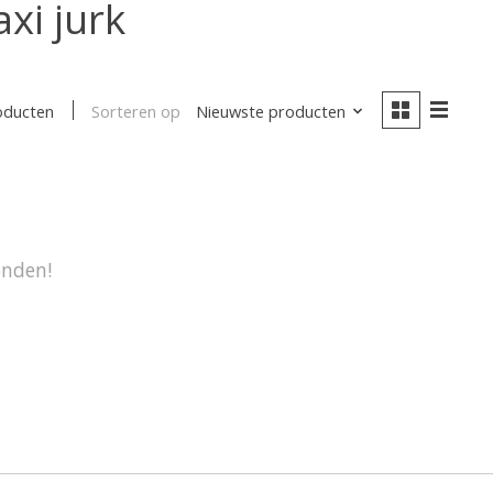
xi jurk
Sorteren op
Nieuwste producten
oducten
onden!