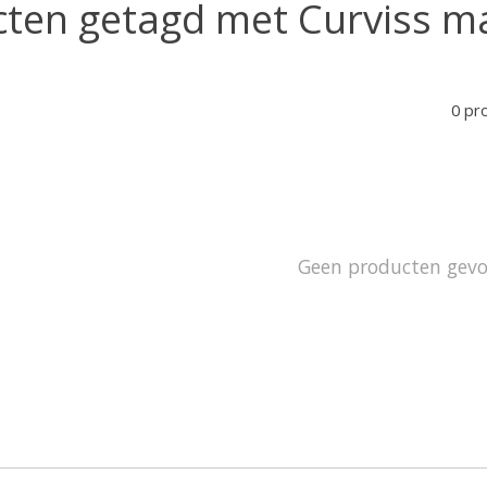
ten getagd met Curviss ma
0 pr
Geen producten gev