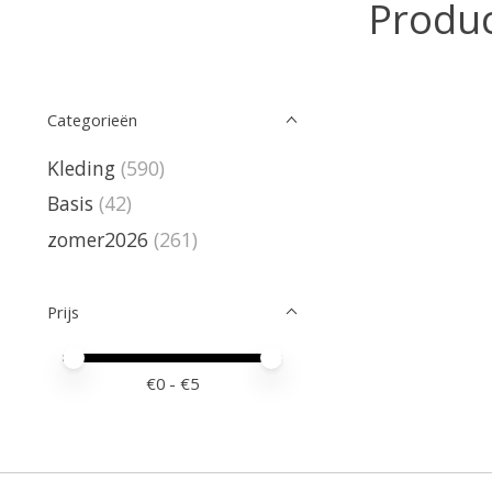
Produc
Categorieën
Kleding
(590)
Basis
(42)
zomer2026
(261)
Prijs
Minimale prijswaarde
Price maximum value
€
0
- €
5