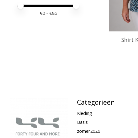
Minimale prijswaarde
Price maximum value
€
0
- €
85
Shirt 
Categorieën
Kleding
Basis
zomer2026