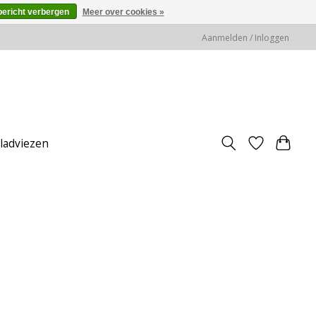
bericht verbergen
Meer over cookies »
Aanmelden / Inloggen
jladviezen