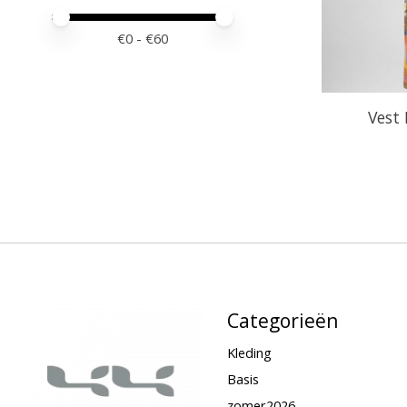
Minimale prijswaarde
Price maximum value
€
0
- €
60
Vest 
Categorieën
Kleding
Basis
zomer2026