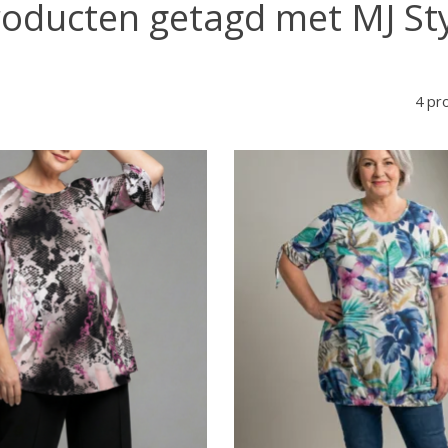
oducten getagd met MJ St
4 pr