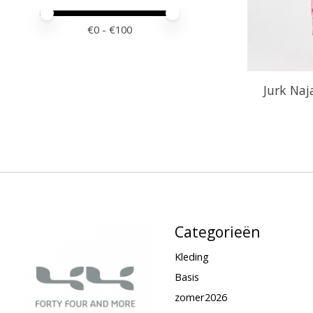
Minimale prijswaarde
Price maximum value
€
0
- €
100
Jurk Naj
Categorieën
Kleding
Basis
zomer2026