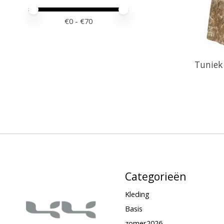
Minimale prijswaarde
Price maximum value
€
0
- €
70
Tuniek
Categorieën
Kleding
Basis
zomer2026