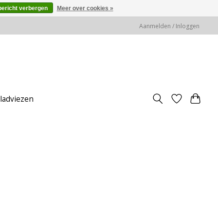
bericht verbergen
Meer over cookies »
Aanmelden / Inloggen
jladviezen