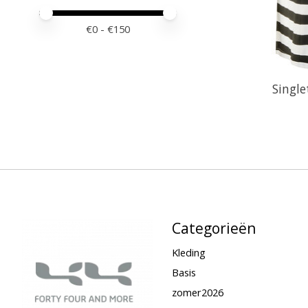
Minimale prijswaarde
Price maximum value
€
0
- €
150
Single
Categorieën
Kleding
Basis
zomer2026