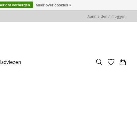
bericht verbergen
Meer over cookies »
Aanmelden / Inloggen
jladviezen