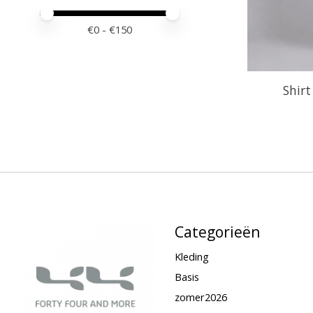
Minimale prijswaarde
Price maximum value
€
0
- €
150
Shirt
Categorieën
Kleding
Basis
zomer2026