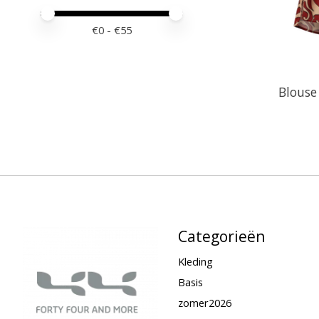
Minimale prijswaarde
Price maximum value
€
0
- €
55
Blouse
Categorieën
Kleding
Basis
zomer2026