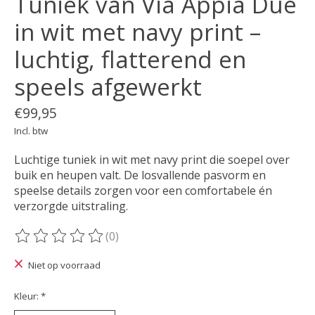
Tuniek van Via Appia Due
in wit met navy print –
luchtig, flatterend en
speels afgewerkt
€99,95
Incl. btw
Luchtige tuniek in wit met navy print die soepel over
buik en heupen valt. De losvallende pasvorm en
speelse details zorgen voor een comfortabele én
verzorgde uitstraling.
(0)
De beoordeling van dit product is
0
van de 5
Niet op voorraad
Kleur:
*