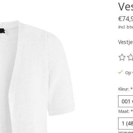
Ves
€74,
Incl. bt
Vestje
De be
Op 
Kleur:
*
Maat:
*
Hoeveel