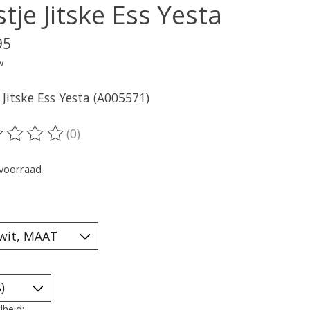
tje Jitske Ess Yesta
95
w
 Jitske Ess Yesta (A005571)
(0)
oordeling van dit product is
0
van de 5
voorraad
heid: